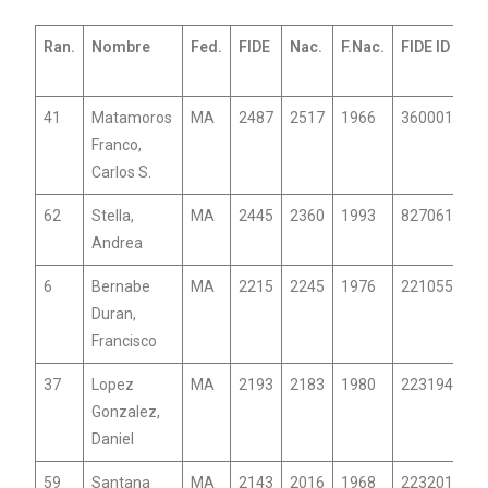
Ran.
Nombre
Fed.
FIDE
Nac.
F.Nac.
FIDE ID
41
Matamoros
MA
2487
2517
1966
3600017
Franco,
Carlos S.
62
Stella,
MA
2445
2360
1993
827061
Andrea
6
Bernabe
MA
2215
2245
1976
2210550
Duran,
Francisco
37
Lopez
MA
2193
2183
1980
2231948
Gonzalez,
Daniel
59
Santana
MA
2143
2016
1968
2232014