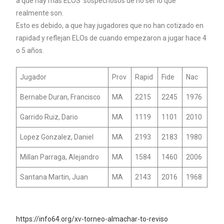
a que hay mas ELOS sospechosos de no ser lo que
realmente son.
Esto es debido, a que hay jugadores que no han cotizado en
rapidad y reflejan ELOs de cuando empezaron a jugar hace 4
o 5 años.
Jugador
Prov
Rapid
Fide
Nac
Bernabe Duran, Francisco
MA
2215
2245
1976
Garrido Ruiz, Dario
MA
1119
1101
2010
Lopez Gonzalez, Daniel
MA
2193
2183
1980
Millan Parraga, Alejandro
MA
1584
1460
2006
Santana Martin, Juan
MA
2143
2016
1968
https://info64.org/xv-torneo-almachar-to-reviso