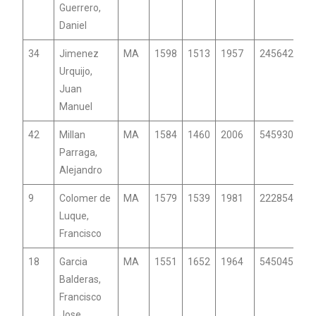
Guerrero,
Daniel
34
Jimenez
MA
1598
1513
1957
24564290
Urquijo,
Juan
Manuel
42
Millan
MA
1584
1460
2006
54593018
Parraga,
Alejandro
9
Colomer de
MA
1579
1539
1981
22285415
Luque,
Francisco
18
Garcia
MA
1551
1652
1964
54504597
Balderas,
Francisco
Jose