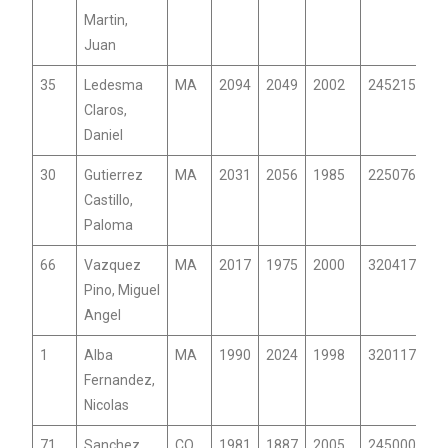
Martin,
Juan
35
Ledesma
MA
2094
2049
2002
24521558
Claros,
Daniel
30
Gutierrez
MA
2031
2056
1985
2250764
Castillo,
Paloma
66
Vazquez
MA
2017
1975
2000
32041713
Pino, Miguel
Angel
1
Alba
MA
1990
2024
1998
32011741
Fernandez,
Nicolas
71
Sanchez
CO
1981
1887
2005
24500011