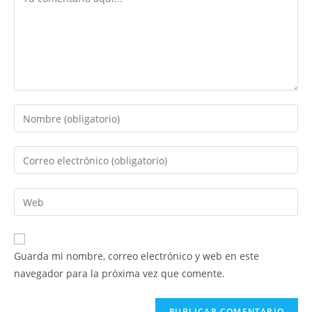
Introduce
tu
nombre
Introduce
o
tu
nombre
dirección
Introduce
de
de
la
usuario
correo
URL
para
electrónico
de
comentar
Guarda mi nombre, correo electrónico y web en este
para
tu
navegador para la próxima vez que comente.
comentar
web
(opcional)