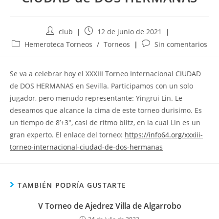
Autor
Publicación
club
12 de junio de 2021
de
de
Categoría
Comentarios
Hemeroteca Torneos
/
Torneos
Sin comentarios
la
la
de
de
entrada:
entrada:
la
la
Se va a celebrar hoy el XXXIII Torneo Internacional CIUDAD
entrada:
entrada:
de DOS HERMANAS en Sevilla. Participamos con un solo
jugador, pero menudo representante: Yingrui Lin. Le
deseamos que alcance la cima de este torneo durisimo. Es
un tiempo de 8’+3″, casi de ritmo blitz, en la cual Lin es un
gran experto. El enlace del torneo:
https://info64.org/xxxiii-
torneo-internacional-ciudad-de-dos-hermanas
TAMBIÉN PODRÍA GUSTARTE
V Torneo de Ajedrez Villa de Algarrobo