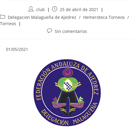
Autor
Publicación
club
25 de abril de 2021
de
de
Categoría
Delegacion Malagueña de Ajedrez
/
Hemeroteca Torneos
/
la
la
de
Torneos
entrada:
entrada:
la
Comentarios
Sin comentarios
entrada:
de
la
01/05/2021
entrada: