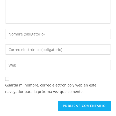
Introduce
tu
nombre
Introduce
o
tu
nombre
dirección
Introduce
de
de
la
usuario
correo
URL
para
electrónico
de
comentar
Guarda mi nombre, correo electrónico y web en este
para
tu
navegador para la próxima vez que comente.
comentar
web
(opcional)