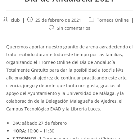
Autor
Publicación
Categoría
club
25 de febrero de 2021
Torneos Online
de
de
de
Comentarios
Sin comentarios
la
la
la
de
entrada:
entrada:
entrada:
la
Queremos aportar nuestro granito de arena agradeciendo el
entrada:
trato recibido durante todo este tiempo por las familias,
organizando el I Torneo Online del Día de Andalucía
Totalmente Gratuito para dar la posibilidad a tod@s l@s
aficionad@s al ajedrez de continuar practicando este arte,
ciencia, juego y deporte que tanto nos gusta, gracias al
apoyo del Ayuntamiento y la Universidad de Málaga, y la
colaboración de la Delegación Malagueña de Ajedrez, el
Campus Tecnológico EVAD y la Librería Luces.
DÍA:
sábado 27 de febrero
HORA:
10:00 – 11:30
3 TORNEOS:
1 Torneo para cada categoría (Primaria,