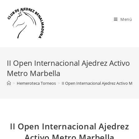
Saltar
al
contenido
Menú
II Open Internacional Ajedrez Activo
Metro Marbella
>
Hemeroteca Torneos
>
II Open Internacional Ajedrez Activo Metr
II Open Internacional Ajedrez
Activo Metro Marbella