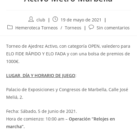
Autor
Publicación
club
19 de mayo de 2021
de
de
Categoría
Comentarios
Hemeroteca Torneos
/
Torneos
Sin comentarios
la
la
de
de
entrada:
entrada:
la
la
Torneo de Ajedrez Activo, con categoría OPEN, valedero para
entrada:
entrada:
ELO FIDE RÁPIDO Y ELO FADA y con una bolsa de premios de
1000€.
LUGAR, DÍA Y HORARIO DE JUEGO
:
Palacio de Exposiciones y Congresos de Marbella, Calle José
Meliá, 2.
Fecha: Sábado, 5 de Junio de 2021.
Hora de comienzo: 10:00 am –
Operación “Relojes en
marcha”.