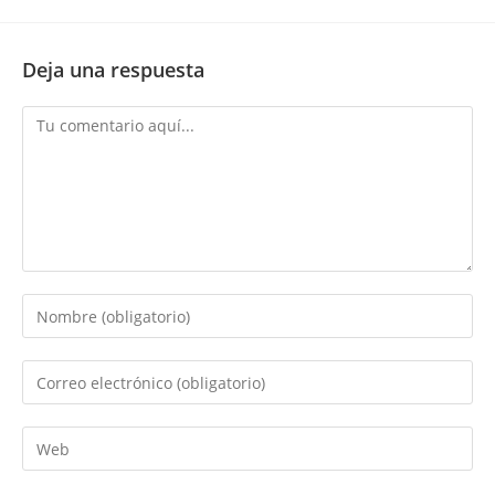
Deja una respuesta
Comentario
Introduce
tu
nombre
Introduce
o
tu
nombre
dirección
Introduce
de
de
la
usuario
correo
URL